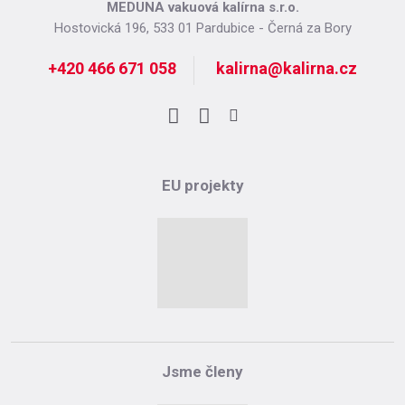
MEDUNA vakuová kalírna s.r.o.
Hostovická 196, 533 01 Pardubice - Černá za Bory
+420 466 671 058
kalirna@kalirna.cz
Facebook
LinkedIn
Instagram
EU projekty
Jsme členy