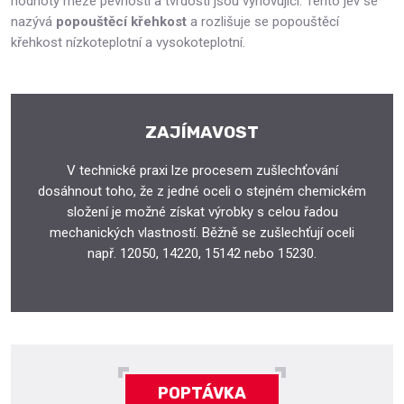
hodnoty meze pevnosti a tvrdosti jsou vyhovující. Tento jev se
nazývá
popouštěcí křehkost
a rozlišuje se popouštěcí
křehkost nízkoteplotní a vysokoteplotní.
ZAJÍMAVOST
V technické praxi lze procesem zušlechťování
dosáhnout toho, že z jedné oceli o stejném chemickém
složení je možné získat výrobky s celou řadou
mechanických vlastností. Běžně se zušlechťují oceli
např. 12050, 14220, 15142 nebo 15230.
POPTÁVKA