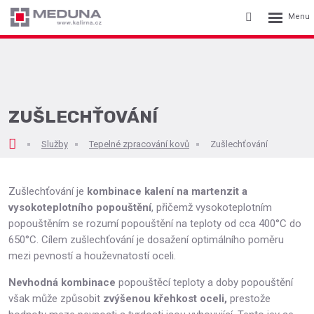
Rozbalení
Vyhledávání
menu
ZUŠLECHŤOVÁNÍ
Služby
Tepelné zpracování kovů
Zušlechťování
Zušlechťování je
kombinace kalení na martenzit a
vysokoteplotního popouštění
, přičemž vysokoteplotním
popouštěním se rozumí popouštění na teploty od cca 400°C do
650°C. Cílem zušlechťování je dosažení optimálního poměru
mezi pevností a houževnatostí oceli.
Nevhodná kombinace
popouštěcí teploty a doby popouštění
však může způsobit
zvýšenou křehkost oceli,
prestože