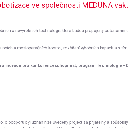
botizace ve společnosti MEDUNA vakuov
robních a nevýrobních technologií, které budou propojeny autonomn
výstupních a mezioperačních kontrol, rozšíření výrobních kapacit a s t
 a inovace pro konkurenceschopnost, program Technologie - IX
o. o podporu byl uznán níže uvedený projekt za přijatelný a způsobil