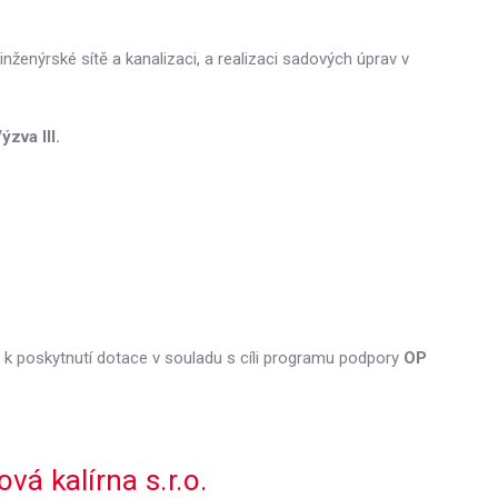
ženýrské sítě a kanalizaci, a realizaci sadových úprav v
zva III.
ý k poskytnutí dotace v souladu s cíli programu podpory
OP
á kalírna s.r.o.