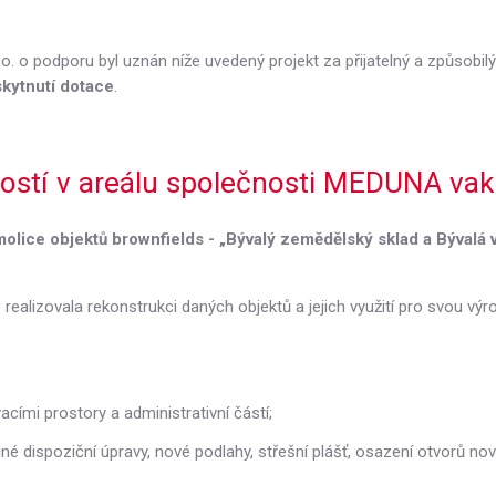
o. o podporu byl uznán níže uvedený projekt za přijatelný a způsobil
kytnutí dotace
.
stí v areálu společnosti MEDUNA vakuo
lice objektů brownfields - „Bývalý zemědělský sklad a Bývalá v
realizovala rekonstrukci daných objektů a jejich využití pro svou výr
cími prostory a administrativní částí;
é dispoziční úpravy, nové podlahy, střešní plášť, osazení otvorů nov