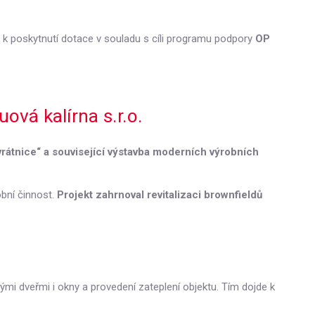
ý k poskytnutí dotace v souladu s cíli programu podpory
OP
vá kalírna s.r.o.
rátnice“ a související výstavba moderních výrobních
obní činnost.
Projekt zahrnoval revitalizaci brownfieldů
ými dveřmi i okny a provedení zateplení objektu. Tím dojde k