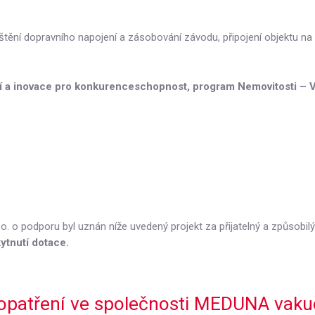
ění dopravního napojení a zásobování závodu, připojení objektu na in
 a inovace pro konkurenceschopnost, program Nemovitosti – Vý
o. o podporu byl uznán níže uvedený projekt za přijatelný a způsobil
ytnutí dotace.
opatření ve společnosti MEDUNA vakuov