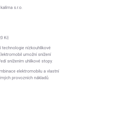
lírna s.r.o.
20 Kč
ní technologie nízkouhlíkové
Elektromobil umožní snížení
ředí snížením uhlíkové stopy.
mbinace elektromobilu a vlastní
 přímých provozních nákladů.