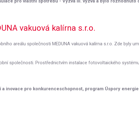
lace pro vlastní spotřebu - Výzva III. výzva a bylo rozhodnuto 
UNA vakuová kalírna s.r.o.
bního areálu společnosti MEDUNA vakuová kalírna s.r.o. Zde byly umí
ýrobní společnosti. Prostřednictvím instalace fotovoltaického systé
 a inovace pro konkurenceschopnost, program Úspory energie –