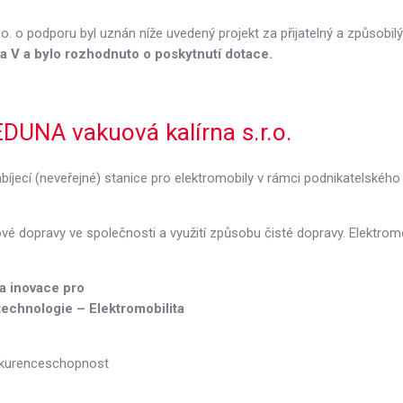
o. o podporu byl uznán níže uvedený projekt za přijatelný a způsobil
a V a bylo rozhodnuto o poskytnutí dotace.
EDUNA vakuová kalírna s.r.o.
abíjecí (neveřejné) stanice pro elektromobily v rámci podnikatelské
ové dopravy ve společnosti a využití způsobu čisté dopravy. Elektrom
a inovace pro
echnologie – Elektromobilita
nkurenceschopnost