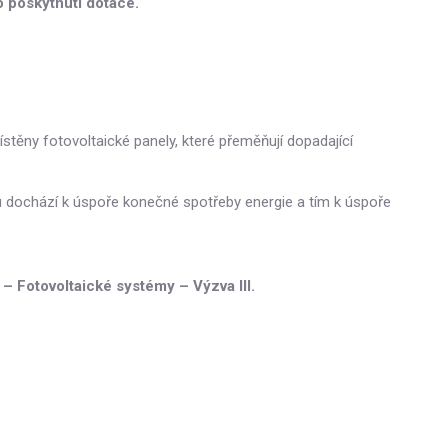
o poskytnutí dotace.
stěny fotovoltaické panely, které přeměňují dopadající
mu dochází k úspoře konečné spotřeby energie a tím k úspoře
 Fotovoltaické systémy – Výzva III.