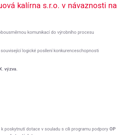
á kalírna s.r.o. v návaznosti na
í obousměrnou komunikací do výrobního procesu
ím související logické posílení konkurenceschopnosti
. výzva.
ý k poskytnutí dotace v souladu s cíli programu podpory
OP