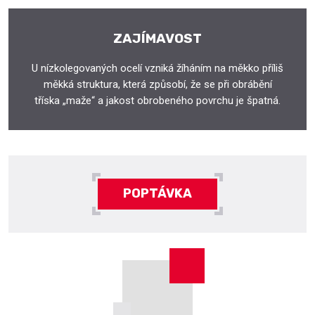
ZAJÍMAVOST
U nízkolegovaných ocelí vzniká žíháním na měkko příliš
měkká struktura, která způsobí, že se při obrábění
tříska „maže“ a jakost obrobeného povrchu je špatná.
POPTÁVKA