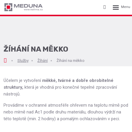
Rozbalení
Vyhledávání
menu
ŽÍHÁNÍ NA MĚKKO
Služby
Žíhání
Žíhání na měkko
Účelem je vytvoření
měkké, tvárné a dobře obrobitelné
struktury,
která je vhodná pro konečné tepelné zpracování
nástrojů.
Provádíme v ochranné atmosféře ohřevem na teplotu mírně pod
nebo mírně nad Ac1 podle druhu materiálu, dlouhou výdrží na
této teplotě (min. 2 hodiny) a pomalým ochlazováním v peci.