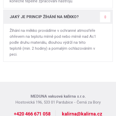
konečné tepelné zpracování nástrojů.
JAKÝ JE PRINCIP ŽÍHÁNÍ NA MĚKKO?
Žíhání na měkko provádíme v ochranné atmosféře
ohřevem na teplotu mírně pod nebo mírně nad Ac1
podle druhu materiálu, dlouhou výdrží na této
teplotě (min. 2 hodiny) a pomalým ochlazováním v
peci.
MEDUNA vakuová kalírna s.r.o.
Hostovická 196, 533 01 Pardubice - Černá za Bory
+420 466 671 058
kalirna@kalirna.cz