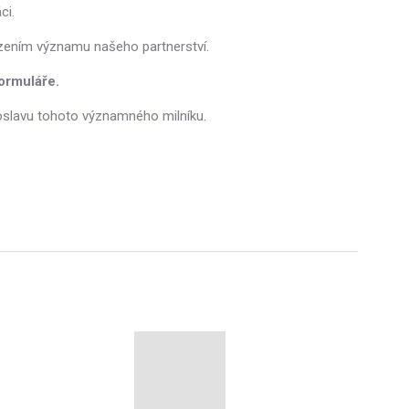
ci.
rzením významu našeho partnerství.
formuláře.
oslavu tohoto významného milníku.