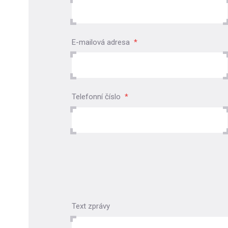
E-mailová adresa
*
Telefonní číslo
*
Text zprávy