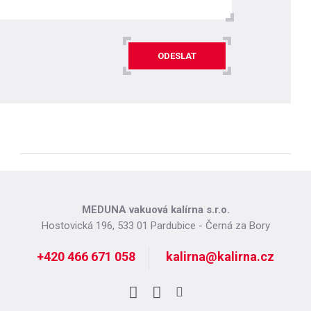
ODESLAT
MEDUNA vakuová kalírna s.r.o.
Hostovická 196, 533 01 Pardubice - Černá za Bory
+420 466 671 058
kalirna@kalirna.cz
Facebook
LinkedIn
Instagram