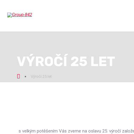
VÝROČÍ 25 LET
ní
Výročí 25 let
nka
s velkým potěšením Vás zveme na oslavu 25. výročí založe