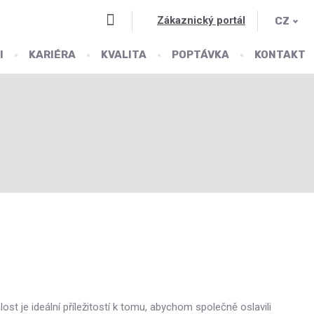
Vyhledávání
Zákaznický portál
CZ
I
KARIÉRA
KVALITA
POPTÁVKA
KONTAKT
st je ideální příležitostí k tomu, abychom společně oslavili