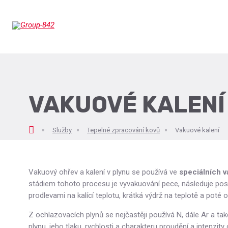
VAKUOVÉ KALENÍ
ní
Služby
Tepelné zpracování kovů
Vakuové kalení
nka
Vakuový ohřev a kalení v plynu se používá ve
speciálních 
stádiem tohoto procesu je vyvakuování pece, následuje pos
prodlevami na kalící teplotu, krátká výdrž na teplotě a poté 
Z ochlazovacích plynů se nejčastěji používá N, dále Ar a t
plynu, jeho tlaku, rychlosti a charakteru proudění a intenzity