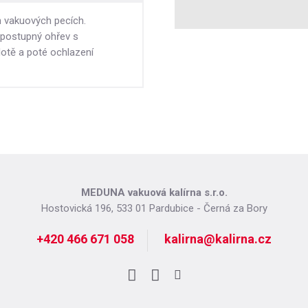
h vakuových pecích.
 postupný ohřev s
plotě a poté ochlazení
MEDUNA vakuová kalírna s.r.o.
Hostovická 196, 533 01 Pardubice - Černá za Bory
+420 466 671 058
kalirna@kalirna.cz
Facebook
LinkedIn
Instagram