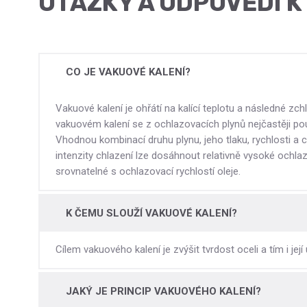
OTÁZKY A ODPOVĚDI 
CO JE VAKUOVÉ KALENÍ?
Vakuové kalení je ohřátí na kalící teplotu a následné zch
vakuovém kalení se z ochlazovacích plynů nejčastěji pou
Vhodnou kombinací druhu plynu, jeho tlaku, rychlosti a 
intenzity chlazení lze dosáhnout relativně vysoké ochlaz
srovnatelné s ochlazovací rychlostí oleje.
K ČEMU SLOUŽÍ VAKUOVÉ KALENÍ?
Cílem vakuového kalení je zvýšit tvrdost oceli a tím i její 
JAKÝ JE PRINCIP VAKUOVÉHO KALENÍ?