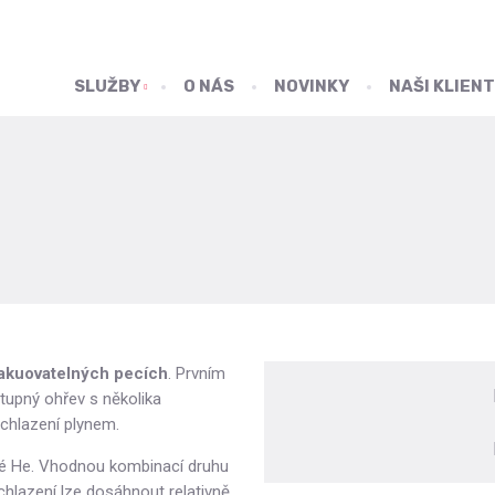
SLUŽBY
O NÁS
NOVINKY
NAŠI KLIENT
vakuovatelných pecích
. Prvním
tupný ohřev s několika
ochlazení plynem.
aké He. Vhodnou kombinací druhu
 chlazení lze dosáhnout relativně