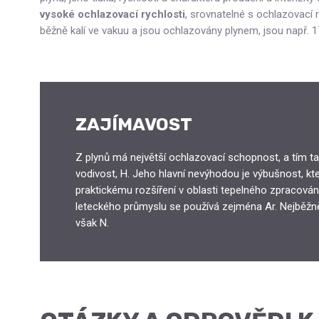
vysoké ochlazovací rychlosti
, srovnatelné s ochlazovací ry
běžně kalí ve vakuu a jsou ochlazovány plynem, jsou např. 1
ZAJÍMAVOST
Z plynů má největší ochlazovací schopnost, a tím ta
vodivost, H. Jeho hlavní nevýhodou je výbušnost, kte
praktickému rozšíření v oblasti tepelného zpracování
leteckého průmyslu se používá zejména Ar. Nejběžně
však N.