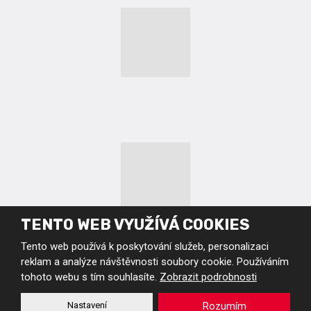
TENTO WEB VYUŽÍVÁ COOKIES
© MEDUNA vakuová kalírna s.r.o. 2026, vytvořila eBRÁNA s.r.o.
Podmínky použití
|
Mapa stránek
|
GDPR
|
Kariéra
|
Nastavení cookies
Tento web používá k poskytování služeb, personalizaci
reklam a analýze návštěvnosti soubory cookie. Používáním
tohoto webu s tím souhlasíte.
Zobrazit podrobnosti
Tento web je chráněn pomocí Google ReCAPTCHA a platí pro něj
zásady
Nastavení
Rozumím
ochrany osobních údajů
a
smluvní podmínky
společnosti Google.