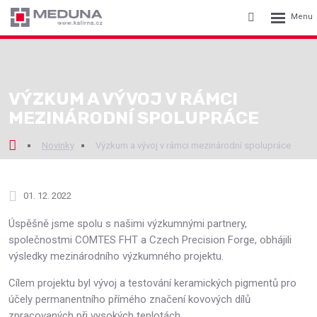
Rozbalení
Vyhledávání
menu
VÝZKUM A VÝVOJ V RÁMCI
MEZINÁRODNÍ SPOLUPRÁCE
Novinky
Výzkum a vývoj v rámci mezinárodní spolupráce
01. 12. 2022
Úspěšně jsme spolu s našimi výzkumnými partnery,
společnostmi COMTES FHT a Czech Precision Forge, obhájili
výsledky mezinárodního výzkumného projektu.
Cílem projektu byl vývoj a testování keramických pigmentů pro
účely permanentního přímého značení kovových dílů
zpracovaných při vysokých teplotách.