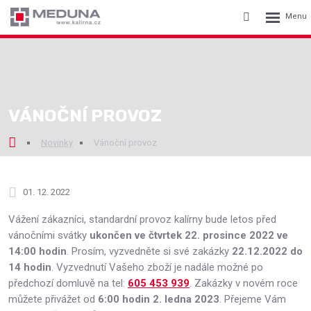
Rozbalení
Vyhledávání
menu
VÁNOČNÍ PROVOZ
Novinky
Vánoční provoz
01. 12. 2022
Vážení zákazníci, standardní provoz kalírny bude letos před
vánočními svátky
ukončen ve čtvrtek 22. prosince 2022 ve
14:00 hodin
. Prosím, vyzvedněte si své zakázky
22.12.2022 do
14 hodin
. Vyzvednutí Vašeho zboží je nadále možné po
předchozí domluvě na tel:
605 453 939
. Zakázky v novém roce
můžete přivážet od
6:00 hodin 2. ledna 2023
. Přejeme Vám