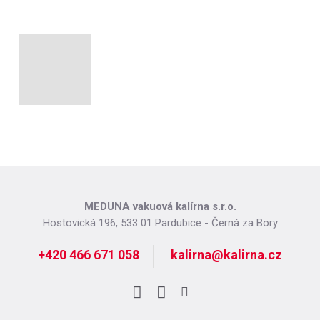
MEDUNA vakuová kalírna s.r.o.
Hostovická 196, 533 01 Pardubice - Černá za Bory
+420 466 671 058
kalirna@kalirna.cz
Facebook
LinkedIn
Instagram