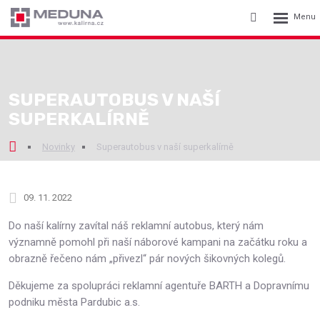
Rozbalení
Vyhledávání
menu
SUPERAUTOBUS V NAŠÍ
SUPERKALÍRNĚ
Novinky
Superautobus v naší superkalírně
09. 11. 2022
Do naší kalírny zavítal náš reklamní autobus, který nám
významně pomohl při naší náborové kampani na začátku roku a
obrazně řečeno nám „přivezl“ pár nových šikovných kolegů.
Děkujeme za spolupráci reklamní agentuře BARTH a Dopravnímu
podniku města Pardubic a.s.