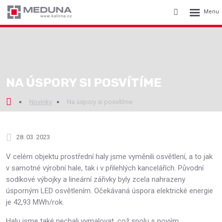
Rozbalení
Vyhledávání
menu
NA ÚSPORY SI POSVÍTÍME
Novinky
Na úspory si posvítíme
28. 03. 2023
V celém objektu prostřední haly jsme vyměnili osvětlení, a to jak
v samotné výrobní hale, tak i v přilehlých kancelářích. Původní
sodíkové výbojky a lineární zářivky byly zcela nahrazeny
úsporným LED osvětlením. Očekávaná úspora elektrické energie
je 42,93 MWh/rok.
Halu jsme také nechali vymalovat, což spolu s novým