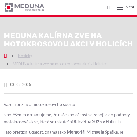
Rozbalení
Vyhledávání
menu
MEDUNA KALÍRNA ZVE NA
MOTOKROSOVOU AKCI V HOLICÍCH
Novinky
MEDUNA kalírna zve na motokrosovou akci v Holicích
03. 05. 2025
Vážení příznivci motokrosového sportu,
s potěšením oznamujeme, že naše společnost se zapojila do podpory
motokrosové akce, která se uskuteční
8. května 2025 v Holicích
.
Tato prestižní událost, známá jako
Memoriál Michaela Špačka
, je