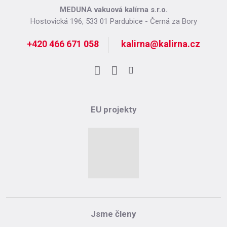
MEDUNA vakuová kalírna s.r.o.
Hostovická 196, 533 01 Pardubice - Černá za Bory
+420 466 671 058
kalirna@kalirna.cz
Facebook
LinkedIn
Instagram
EU projekty
Jsme členy