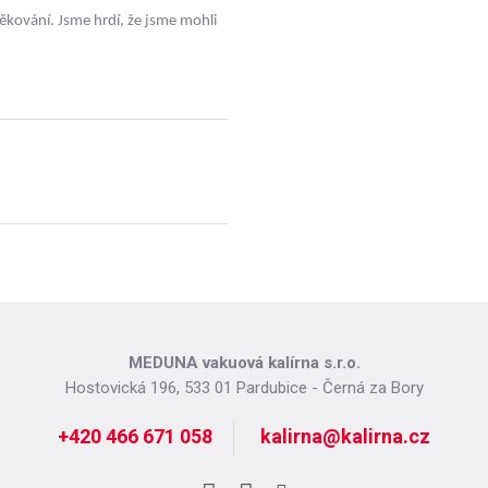
kování. Jsme hrdí, že jsme mohli
MEDUNA vakuová kalírna s.r.o.
Hostovická 196, 533 01 Pardubice - Černá za Bory
+420 466 671 058
kalirna@kalirna.cz
Facebook
LinkedIn
Instagram