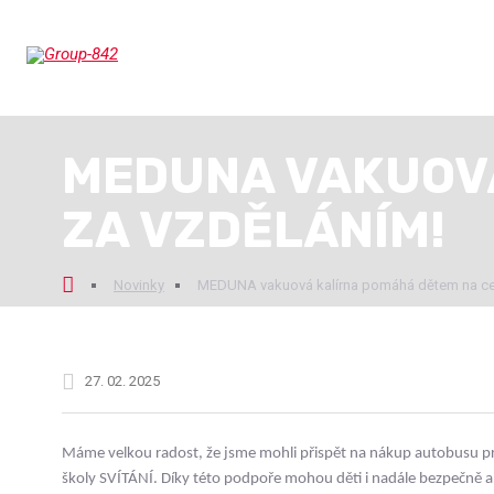
MEDUNA VAKUOVÁ
ZA VZDĚLÁNÍM!
ní
Novinky
MEDUNA vakuová kalírna pomáhá dětem na ces
nka
27. 02. 2025
Máme velkou radost, že jsme mohli přispět na nákup autobusu pro
školy SVÍTÁNÍ. Díky této podpoře mohou děti i nadále bezpečně a 