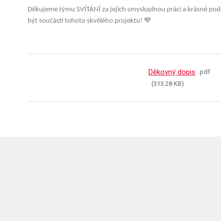
Děkujeme týmu SVÍTÁNÍ za jejich smysluplnou práci a krásné podě
být součástí tohoto skvělého projektu!
💙
Děkovný dopis
pdf
313.28 KB