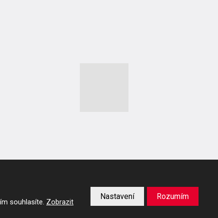
Nastavení
Rozumím
ím souhlasíte.
Zobrazit
podmínky
společnosti Google.