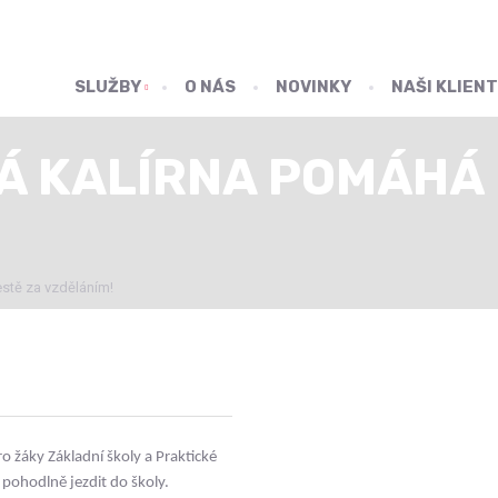
SLUŽBY
O NÁS
NOVINKY
NAŠI KLIENT
 KALÍRNA POMÁHÁ 
tě za vzděláním!
 žáky Základní školy a Praktické
pohodlně jezdit do školy.