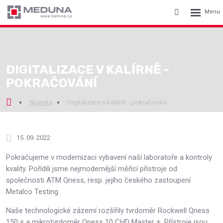
Rozbalení
Vyhledávání
menu
DIGITALIZACE V KALÍRNĚ -
POKRAČOVÁNÍ
Novinky
Digitalizace v kalírně - pokračování
15. 09. 2022
Pokračujeme v modernizaci vybavení naší laboratoře a kontroly
kvality. Pořídili jsme nejmodernější měřící přístroje od
společnosti ATM Qness, resp. jejího českého zastoupení
Metalco Testing.
Naše technologické zázemí rozšířily tvrdoměr Rockwell Qness
150 s a mikrotvrdoměr Qness 10 CHD Master +. Přístroje jsou