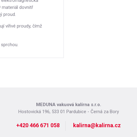
á elektromagnetická
 materiál dovnitř
ký proud.
jí vířivé proudy, čímž
 sprchou.
MEDUNA vakuová kalírna s.r.o.
Hostovická 196, 533 01 Pardubice - Černá za Bory
+420 466 671 058
kalirna@kalirna.cz