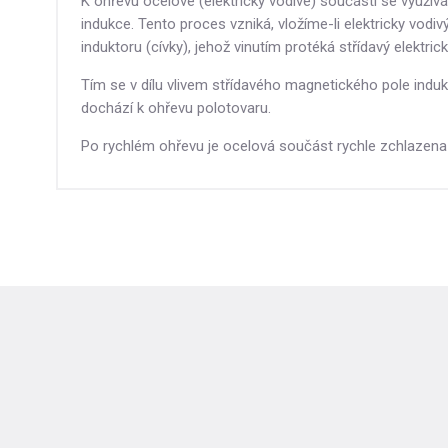
K ohřevu ocelové (elektricky vodivé) součásti se využív
indukce. Tento proces vzniká, vložíme-li elektricky vodivý
induktoru (cívky), jehož vinutím protéká střídavý elektric
Tím se v dílu vlivem střídavého magnetického pole induku
dochází k ohřevu polotovaru.
Po rychlém ohřevu je ocelová součást rychle zchlazena