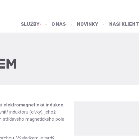
SLUŽBY
O NÁS
NOVINKY
NAŠI KLIENT
EM
vá
elektromagnetická indukce
.
nitř induktoru (cívky), jehož
vem střídavého magnetického pole
prchou. Výsledkem je tvrdý