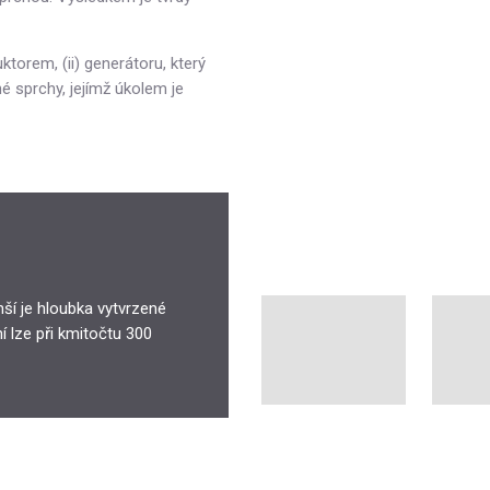
torem, (ii) generátoru, který
né sprchy, jejímž úkolem je
ší je hloubka vytvrzené
 lze při kmitočtu 300