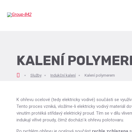
KALENÍ POLYMER
ní
Služby
Indukční kalení
Kalení polymerem
nka
K ohřevu ocelové (tedy elektricky vodivé) součásti se využí
Tento proces vzniká, vložíme-li elektricky vodivý materiál dov
vinutím protéká střídavý elektrický proud. Tím se v dílu vli
indukují vířivé proudy, čímž dochází k ohřevu polotovaru.
Po rychlém ohřevu je ocelová součást
rychle zchlazena
s