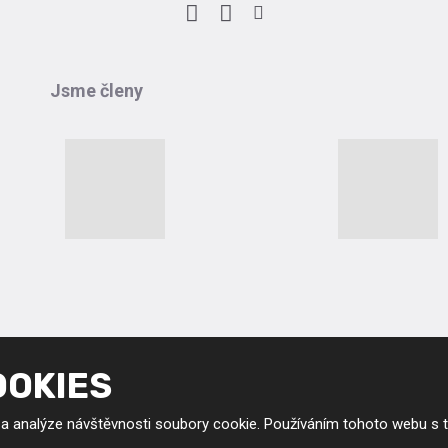
Facebook
LinkedIn
Instagram
Jsme členy
OOKIES
© MEDUNA vakuová kalírna s.r.o. 2026, vytvořila eBRÁNA s.r.o.
Podmínky použití
|
Mapa stránek
|
GDPR
|
Kariéra
|
Nastavení cookies
 a analýze návštěvnosti soubory cookie. Používáním tohoto webu s t