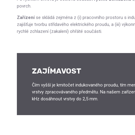
povrch.
Zařízení
se skládá zejména z (i) pracovního prostoru s induk
zajišťuje tvorbu střídavého elektrického proudu, a (iii) výkon
rychlé zchlazení (zakalení) ohřáté součásti.
ZAJÍMAVOST
Čím vyšší je kmitočet indukovaného proudu, tím men
vrstvy zpracovávaného předmětu. Na našem zařízení
kHz dosáhnout vrstvy do 2,5 mm.