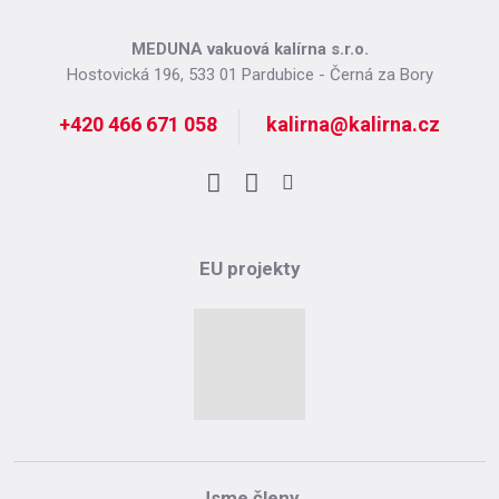
nepodařilo
odeslat.
MEDUNA vakuová kalírna s.r.o.
Hostovická 196, 533 01 Pardubice - Černá za Bory
+420 466 671 058
kalirna@kalirna.cz
Facebook
LinkedIn
Instagram
EU projekty
Jsme členy