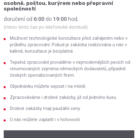
osobně, poštou, kurýrem nebo přepravní
společností
doručení od
6:00
do
19:00
hod.
(mimo tento čas po telefonické domluvě)
Možnost technologické konzultace před zahájením nebo v
průběhu zpracování. Pokud je zakázka realizována u nás v
kalírně, konzultace je bezplatná.
Tepelná zpracování provádíme v nejmodernějších pecích od
renomovaných zejména německých dodavatelů, případně
českých specializovaných firem.
Objednávku můžete sepsat i na místě.
Zpracováváme i drobné zakázky, již od jednoho kusu.
Drobné zakázky mají paušální ceny.
U nás můžete zaplatit i v hotovosti.