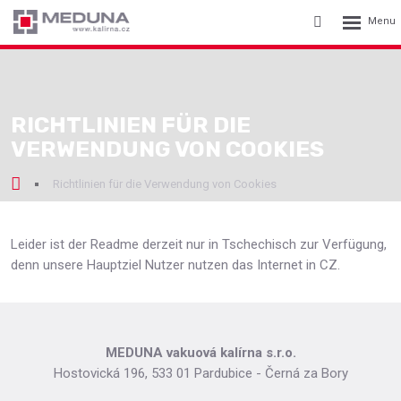
Rozbalení
Vyhledávání
menu
RICHTLINIEN FÜR DIE
VERWENDUNG VON COOKIES
Richtlinien für die Verwendung von Cookies
Leider ist der Readme derzeit nur in Tschechisch zur Verfügung,
denn unsere Hauptziel Nutzer nutzen das Internet in CZ.
MEDUNA vakuová kalírna s.r.o.
Hostovická 196, 533 01 Pardubice - Černá za Bory