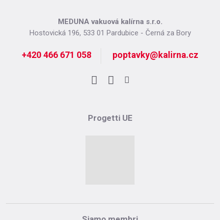
nepodařilo
odeslat.
MEDUNA vakuová kalírna s.r.o.
Hostovická 196, 533 01 Pardubice - Černá za Bory
+420 466 671 058
poptavky@kalirna.cz
Facebook
LinkedIn
Instagram
Progetti UE
Siamo membri