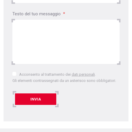
Testo del tuo messaggio
*
Acconsento
Acconsento al trattamento dei
dati personali
.
al
Gli elementi contrassegnati da un asterisco sono obbligatori.
trattamento
dei
dati
INVIA
personali
.
Formulář
se